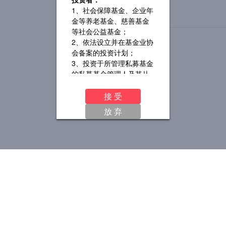
1、社会保障基金、企业年
金等养老基金、慈善基金
等社会公益基金；
2、依法设立并在基金业协
会备案的投资计划；
3、投资于所管理私募基金
的私募基金管理人及其从
业人员；
4、中国证监会规定的其他
接 受
投资者。
放 弃
如果您继续访问或使用本
网站及其所载资料，即表
明您声明及保证您或您所
代表的机构为“合格投资
者”，并将遵守对您适用的
司法区域的有关法律及法
规，同意并接受以下条款
及相关约束。如果您不符
合“合格投资者”标准或不同
意下列条款及相关约束，